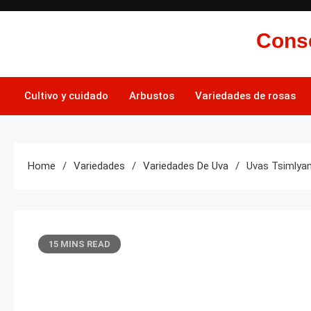
Skip
to
Conse
content
Cultivo y cuidado
Arbustos
Variedades de rosas
Home
Variedades
Variedades De Uva
Uvas Tsimlya
15 MINS READ