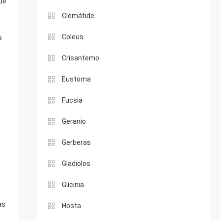
que
Clemátide
Coleus
s
Crisantemo
Eustoma
Fucsia
Geranio
Gerberas
Gladiolos
Glicinia
as
Hosta