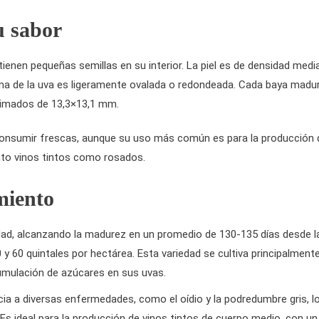
u sabor
enen pequeñas semillas en su interior. La piel es de densidad media
forma de la uva es ligeramente ovalada o redondeada. Cada baya madu
ximados de 13,3×13,1 mm.
n consumir frescas, aunque su uso más común es para la producción 
nto vinos tintos como rosados.
miento
dad, alcanzando la madurez en un promedio de 130-135 días desde l
 y 60 quintales por hectárea. Esta variedad se cultiva principalment
cumulación de azúcares en sus uvas.
ia a diversas enfermedades, como el oídio y la podredumbre gris, l
. Es ideal para la producción de vinos tintos de cuerpo medio, con un