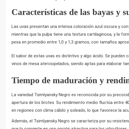
Características de las bayas y s
Las uvas presentan una intensa coloración azul oscura y conti
mientras que la pulpa tiene una textura cartilaginosa, y la 
pesa en promedio entre 1,0 y 1,3 gramos, con tamaños apro
El sabor de estas uvas es distintivo y algo ácido. Se puede
vinos de mesa aterciopelados, siendo aptas para elaborar ta
Tiempo de maduración y rendi
La variedad Tsimlyansky Negro es reconocida por su precoci
apertura de los brotes. Su rendimiento medio fluctúa entre 40
en regiones con clima cálido y soleado, lo que favorece la a
Además, el Tsimlyansky Negro se caracteriza por su resistenc
que lo convierte en una opción atractiva para los viticultores