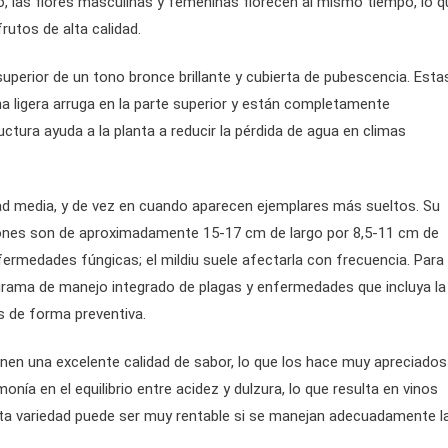
erano, las flores masculinas y femeninas florecen al mismo tiempo, lo 
frutos de alta calidad.
superior de un tono bronce brillante y cubierta de pubescencia. Esta
a ligera arruga en la parte superior y están completamente
uctura ayuda a la planta a reducir la pérdida de agua en climas
ad media, y de vez en cuando aparecen ejemplares más sueltos. Su
iones son de aproximadamente 15-17 cm de largo por 8,5-11 cm de
ermedades fúngicas; el mildiu suele afectarla con frecuencia. Para
rama de manejo integrado de plagas y enfermedades que incluya la
as de forma preventiva.
nen una excelente calidad de sabor, lo que los hace muy apreciados
nía en el equilibrio entre acidez y dulzura, lo que resulta en vinos
e esta variedad puede ser muy rentable si se manejan adecuadamente l