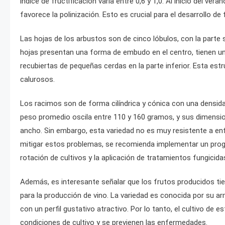
índice de fructificación varía entre 0,6 y 1,0. Al inicio del v
favorece la polinización. Esto es crucial para el desarrollo de 
Las hojas de los arbustos son de cinco lóbulos, con la parte 
hojas presentan una forma de embudo en el centro, tienen un
recubiertas de pequeñas cerdas en la parte inferior. Esta estr
calurosos.
Los racimos son de forma cilíndrica y cónica con una densid
peso promedio oscila entre 110 y 160 gramos, y sus dimens
ancho. Sin embargo, esta variedad no es muy resistente a enf
mitigar estos problemas, se recomienda implementar un prog
rotación de cultivos y la aplicación de tratamientos fungicid
Además, es interesante señalar que los frutos producidos tie
para la producción de vino. La variedad es conocida por su armo
con un perfil gustativo atractivo. Por lo tanto, el cultivo d
condiciones de cultivo y se previenen las enfermedades.