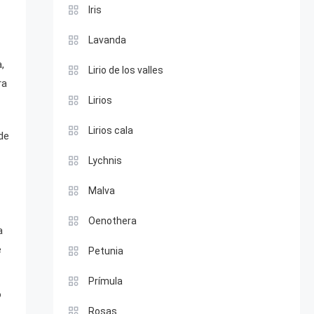
Iris
Lavanda
,
Lirio de los valles
ra
Lirios
Lirios cala
de
Lychnis
Malva
Oenothera
a
e
Petunia
Prímula
o
Rosas