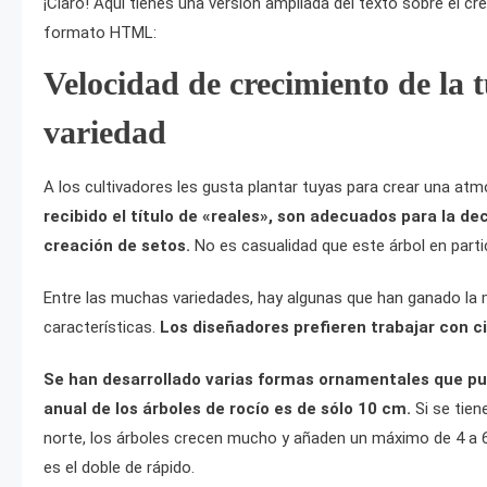
¡Claro! Aquí tienes una versión ampliada del texto sobre el c
formato HTML:
Velocidad de crecimiento de la t
variedad
A los cultivadores les gusta plantar tuyas para crear una atmó
recibido el título de «reales», son adecuados para la de
creación de setos.
No es casualidad que este árbol en partic
Entre las muchas variedades, hay algunas que han ganado la 
características.
Los diseñadores prefieren trabajar con ci
Se han desarrollado varias formas ornamentales que pu
anual de los árboles de rocío es de sólo 10 cm.
Si se tien
norte, los árboles crecen mucho y añaden un máximo de 4 a 6
es el doble de rápido.