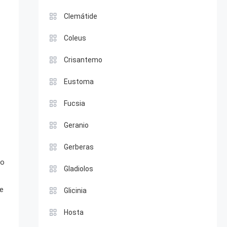
Clemátide
Coleus
Crisantemo
Eustoma
Fucsia
Geranio
Gerberas
 o
Gladiolos
te
Glicinia
Hosta