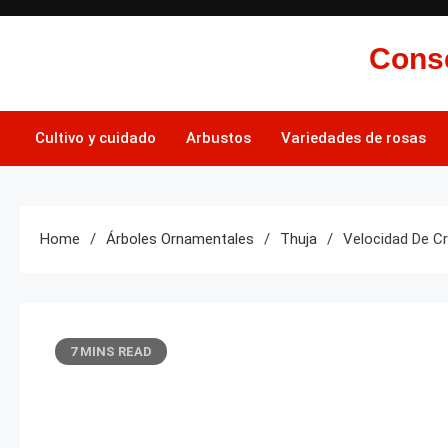
Skip
to
Conse
content
Cultivo y cuidado
Arbustos
Variedades de rosas
Home
Árboles Ornamentales
Thuja
Velocidad De C
7 MINS READ