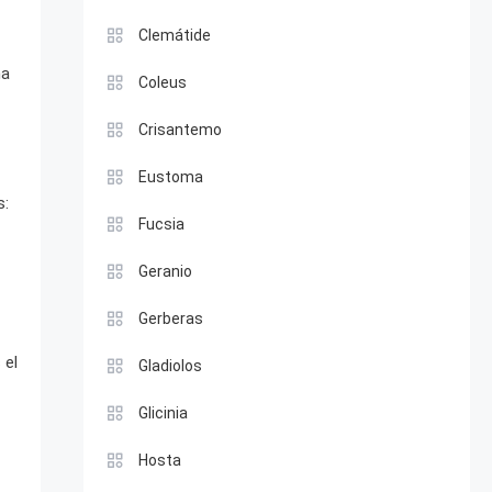
Clemátide
na
Coleus
Crisantemo
Eustoma
s:
Fucsia
Geranio
Gerberas
 el
Gladiolos
Glicinia
Hosta