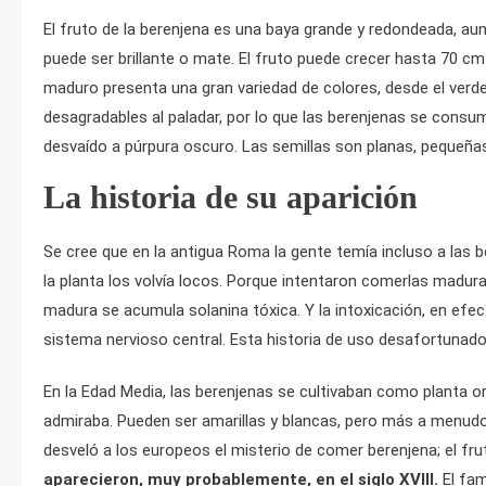
El fruto de la berenjena es una baya grande y redondeada, aun
puede ser brillante o mate. El fruto puede crecer hasta 70 cm 
maduro presenta una gran variedad de colores, desde el verde 
desagradables al paladar, por lo que las berenjenas se consu
desvaído a púrpura oscuro. Las semillas son planas, pequeña
La historia de su aparición
Se cree que en la antigua Roma la gente temía incluso a las b
la planta los volvía locos. Porque intentaron comerlas madu
madura se acumula solanina tóxica. Y la intoxicación, en ef
sistema nervioso central. Esta historia de uso desafortunado 
En la Edad Media, las berenjenas se cultivaban como planta or
admiraba. Pueden ser amarillas y blancas, pero más a menud
desveló a los europeos el misterio de comer berenjena; el fr
aparecieron, muy probablemente, en el siglo XVIII.
El fam