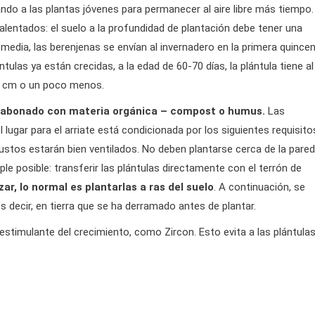
do a las plantas jóvenes para permanecer al aire libre más tiempo.
calentados: el suelo a la profundidad de plantación debe tener una
edia, las berenjenas se envían al invernadero en la primera quince
ulas ya están crecidas, a la edad de 60-70 días, la plántula tiene al
20 cm o un poco menos.
n abonado con materia orgánica – compost o humus.
Las
l lugar para el arriate está condicionada por los siguientes requisito
arbustos estarán bien ventilados. No deben plantarse cerca de la pared
le posible: transferir las plántulas directamente con el terrón de
ar, lo normal es plantarlas a ras del suelo
. A continuación, se
es decir, en tierra que se ha derramado antes de plantar.
estimulante del crecimiento, como Zircon. Esto evita a las plántulas