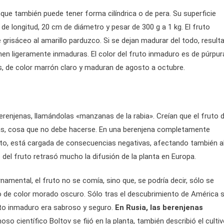
que también puede tener forma cilíndrica o de pera. Su superficie
de longitud, 20 cm de diámetro y pesar de 300 g a 1 kg. El fruto
grisáceo al amarillo parduzco. Si se dejan madurar del todo, result
men ligeramente inmaduras. El color del fruto inmaduro es de púrpur
s, de color marrón claro y maduran de agosto a octubre.
erenjenas, llamándolas «manzanas de la rabia». Creían que el fruto 
ras, cosa que no debe hacerse. En una berenjena completamente
ecto, está cargada de consecuencias negativas, afectando también a
del fruto retrasó mucho la difusión de la planta en Europa.
namental, el fruto no se comía, sino que, se podría decir, sólo se
o de color morado oscuro. Sólo tras el descubrimiento de América 
uto inmaduro era sabroso y seguro.
En Rusia, las berenjenas
oso científico Boltov se fijó en la planta, también describió el culti