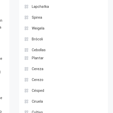
Lapchatka
Spirea
an
a
Weigela
Brócoli
Cebollas
Plantar
de
Cereza
l
Cerezo
Césped
se
Ciruela
vo
Cultivo