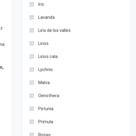
Iris
Lavanda
ez
Lirio de los valles
Lirios
una
Lirios cala
m,
Lychnis
Malva
Oenothera
Petunia
Prímula
Rosas