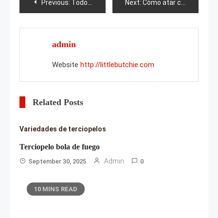
Post
Previous:
Todo sobre las berenjenas
Next:
Cómo atar correctamente las moras?
navigation
admin
Website
http://littlebutchie.com
Related Posts
Variedades de terciopelos
Terciopelo bola de fuego
Admin
September 30, 2025
0
10 MINS READ