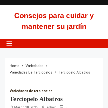
Skip
to
Consejos para cuidar y
content
mantener su jardín
Home
Variedades
Variedades De Terciopelos
Terciopelo Albatros
Variedades de terciopelos
Terciopelo Albatros
0
March 18, 2025
admin