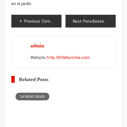
en el jardín.
Post
Previous:
Cómo podar cebollas antes de plantarlas?
Next:
Pera Bessemianka
navigation
admin
Website
http://littlebutchie.com
Related Posts
14 MINS READ