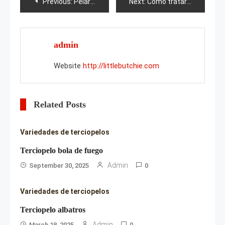
Post
Previous:
Pelargonio en polvo
Next:
Cómo tratar el fusarium de las fresas?
navigation
admin
Website
http://littlebutchie.com
Related Posts
Variedades de terciopelos
Terciopelo bola de fuego
Admin
September 30, 2025
0
Variedades de terciopelos
Terciopelo albatros
Admin
March 18, 2025
0