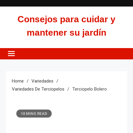
Skip
to
Consejos para cuidar y
content
mantener su jardín
Home
Variedades
Variedades De Terciopelos
Terciopelo Bolero
10 MINS READ