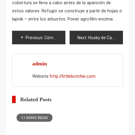
cobertura se lleva a cabo antes de la aparición de
estos valores. Refugio se construye a partir de hojas o
lapnik – entre los arbustos. Poner agrofilm encima.
Post
Previous:
Cómo deshacerse de las babosas en las fresas?
Next:
Husky de Carelia
navigation
admin
Website
http://littlebutchie.com
Related Posts
11 MINS READ